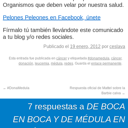
Organismos que deben velar por nuestra salud.
Pelones Peleones en Facebook, únete
Fírmalo tú también llevándote este comunicado
a tu blog y/o redes sociales.
Publicado el
19 enero, 2012
por
ceslava
Esta entrada fue publicada en
cáncer
y etiquetada
#donamedula
,
cáncer
,
donación
,
leucemia
,
médula
,
redes
. Guarda el
enlace permanente
.
←
#DonaMedula
Respuesta oficial de Mattel sobre la
Barbie calva
→
7 respuestas a
DE BOCA
EN BOCA Y DE MÉDULA EN