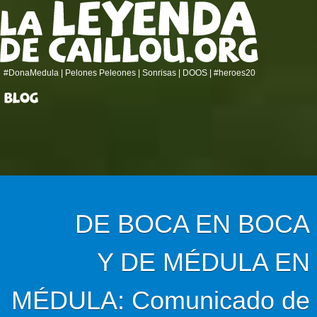
#DonaMedula
| Pelones Peleones |
Sonrisas
|
DOOS
|
#heroes20
DE BOCA EN BOCA
Y DE MÉDULA EN
MÉDULA: Comunicado de