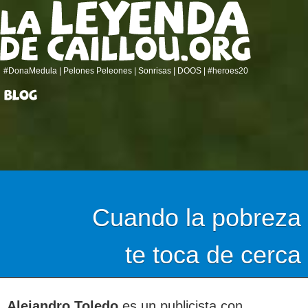
#DonaMedula
| Pelones Peleones |
Sonrisas
|
DOOS
|
#heroes20
Cuando la pobreza
te toca de cerca
Alejandro Toledo
es un publicista con