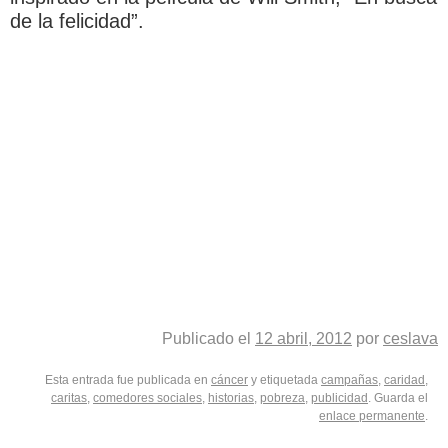
de la felicidad”.
Publicado el
12 abril, 2012
por
ceslava
Esta entrada fue publicada en
cáncer
y etiquetada
campañas
,
caridad
,
caritas
,
comedores sociales
,
historias
,
pobreza
,
publicidad
. Guarda el
enlace permanente
.